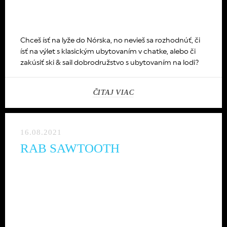
Chceš ísť na lyže do Nórska, no nevieš sa rozhodnúť, či
ísť na výlet s klasickým ubytovaním v chatke, alebo či
zakúsiť ski & sail dobrodružstvo s ubytovaním na lodi?
ČITAJ VIAC
16.08.2021
RAB SAWTOOTH