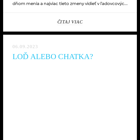
dňom menia a najviac tieto zmeny vidieť v ľadovcových
častiach Álp.
ČITAJ VIAC
06.09.2023
LOĎ ALEBO CHATKA?