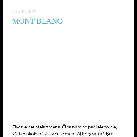
07.06.2024
MONT BLANC
Život je neustála zmena. Či sa nám to páči alebo nie,
všetko okolo nás sa v čase mení. Aj hory sa každým