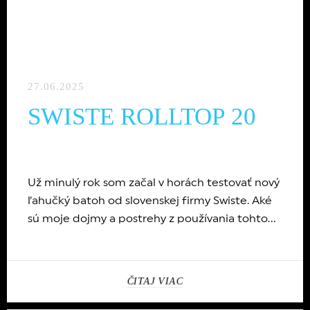
27.06.2025
SWISTE ROLLTOP 20
Už minulý rok som začal v horách testovať nový
ľahučký batoh od slovenskej firmy Swiste. Aké
sú moje dojmy a postrehy z používania tohto
sympatického a všestranného batôžka? Viac sa
dozvieš v tejto recenzii...
ČITAJ VIAC