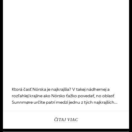
Ktorá časť Nórska je najkrajšia? V takej nádhernej a
rozľahlej krajine ako Nórsko ťažko povedať, no oblasť
Sunnmøre určite patrí medzi jednu z tých najkrajších...
ČITAJ VIAC