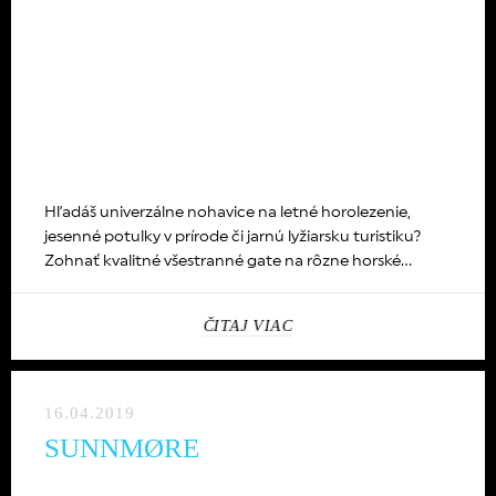
Hľadáš univerzálne nohavice na letné horolezenie,
jesenné potulky v prírode či jarnú lyžiarsku turistiku?
Zohnať kvalitné všestranné gate na rôzne horské
aktivity v letnom a prechodnom období nie je také
jednoduché, ako sa môže na prvý pohľad zdať. O to
ČITAJ VIAC
viac ma potešil model Sawtooth od firmy Rab...
16.04.2019
SUNNMØRE