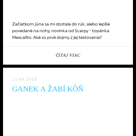
Začiatkom júna sa mi dostala do rúk, alebo lepšie
povedané na nohy, novinka od Scarpy - topánka
Mescalito. Aké sú prvé dojmy z jej testovania?
ČITAJ VIAC
21.06.2018
GANEK A ŽABÍ KÔŇ