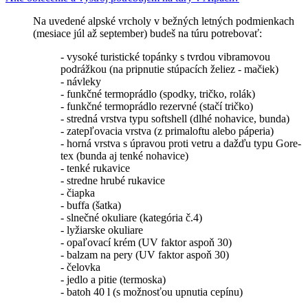
Na uvedené alpské vrcholy v bežných letných podmienkach
(mesiace júl až september) budeš na túru potrebovať:
- vysoké turistické topánky s tvrdou vibramovou
podrážkou (na pripnutie stúpacích želiez - mačiek)
- návleky
- funkčné termoprádlo (spodky, tričko, rolák)
- funkčné termoprádlo rezervné (stačí tričko)
- stredná vrstva typu softshell (dlhé nohavice, bunda)
- zatepľovacia vrstva (z primaloftu alebo páperia)
- horná vrstva s úpravou proti vetru a dažďu typu Gore-
tex (bunda aj tenké nohavice)
- tenké rukavice
- stredne hrubé rukavice
- čiapka
- buffa (šatka)
- slnečné okuliare (kategória č.4)
- lyžiarske okuliare
- opaľovací krém (UV faktor aspoň 30)
- balzam na pery (UV faktor aspoň 30)
- čelovka
- jedlo a pitie (termoska)
- batoh 40 l (s možnosťou upnutia cepínu)