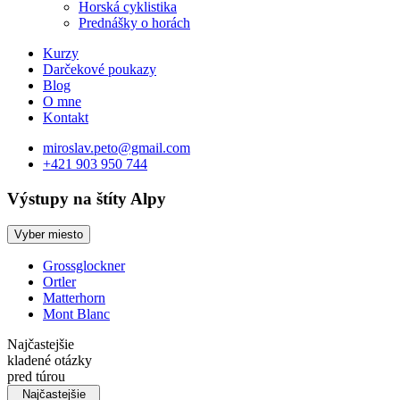
Horská cyklistika
Prednášky o horách
Kurzy
Darčekové poukazy
Blog
O mne
Kontakt
miroslav.peto@gmail.com
+421 903 950 744
Výstupy na štíty
Alpy
Vyber miesto
Grossglockner
Ortler
Matterhorn
Mont Blanc
Najčastejšie
kladené otázky
pred túrou
Najčastejšie