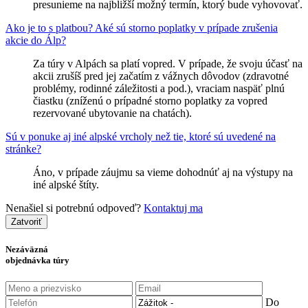
presunieme na najbližší možný termín, ktorý bude vyhovovať.
Ako je to s platbou? Aké sú storno poplatky v prípade zrušenia
akcie do Álp?
Za túry v Alpách sa platí vopred. V prípade, že svoju účasť na
akcii zrušíš pred jej začatím z vážnych dôvodov (zdravotné
problémy, rodinné záležitosti a pod.), vraciam naspäť plnú
čiastku (zníženú o prípadné storno poplatky za vopred
rezervované ubytovanie na chatách).
Sú v ponuke aj iné alpské vrcholy než tie, ktoré sú uvedené na
stránke?
Áno, v prípade záujmu sa vieme dohodnúť aj na výstupy na
iné alpské štíty.
Nenašiel si potrebnú odpoveď?
Kontaktuj ma
Zatvoriť
Nezáväzná
objednávka túry
Do