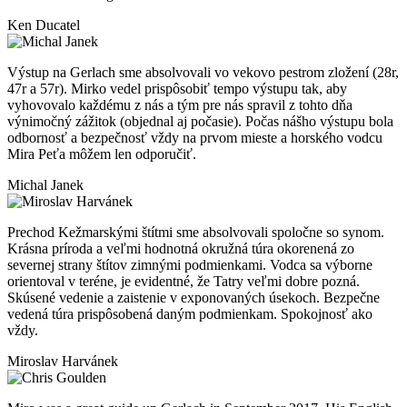
Ken Ducatel
Výstup na Gerlach sme absolvovali vo vekovo pestrom zložení (28r,
47r a 57r). Mirko vedel prispôsobiť tempo výstupu tak, aby
vyhovovalo každému z nás a tým pre nás spravil z tohto dňa
výnimočný zážitok (objednal aj počasie). Počas nášho výstupu bola
odbornosť a bezpečnosť vždy na prvom mieste a horského vodcu
Mira Peťa môžem len odporučiť.
Michal Janek
Prechod Kežmarskými štítmi sme absolvovali spoločne so synom.
Krásna príroda a veľmi hodnotná okružná túra okorenená zo
severnej strany štítov zimnými podmienkami. Vodca sa výborne
orientoval v teréne, je evidentné, že Tatry veľmi dobre pozná.
Skúsené vedenie a zaistenie v exponovaných úsekoch. Bezpečne
vedená túra prispôsobená daným podmienkam. Spokojnosť ako
vždy.
Miroslav Harvánek