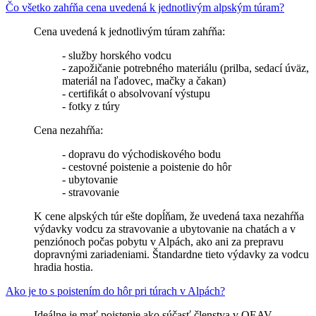
Čo všetko zahŕňa cena uvedená k jednotlivým alpským túram?
Cena uvedená k jednotlivým túram zahŕňa:
- služby horského vodcu
- zapožičanie potrebného materiálu (prilba, sedací úväz,
materiál na ľadovec, mačky a čakan)
- certifikát o absolvovaní výstupu
- fotky z túry
Cena nezahŕňa:
- dopravu do východiskového bodu
- cestovné poistenie a poistenie do hôr
- ubytovanie
- stravovanie
K cene alpských túr ešte dopĺňam, že uvedená taxa nezahŕňa
výdavky vodcu za stravovanie a ubytovanie na chatách a v
penziónoch počas pobytu v Alpách, ako ani za prepravu
dopravnými zariadeniami. Štandardne tieto výdavky za vodcu
hradia hostia.
Ako je to s poistením do hôr pri túrach v Alpách?
Ideálne je mať poistenie ako súčasť členstva v OEAV