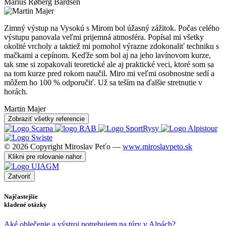
Marius Røberg Bårdsen
Zimný výstup na Vysokú s Mirom bol úžasný zážitok. Počas celého
výstupu panovala veľmi prijemná atmosféra. Popísal mi všetky
okolité vrcholy a taktiež mi pomohol výrazne zdokonaliť techniku s
mačkami a cepínom. Keďže som bol aj na jeho lavínovom kurze,
tak sme si zopakovali teoretické ale aj praktické veci, ktoré som sa
na tom kurze pred rokom naučil. Miro mi veľmi osobnostne sedí a
môžem ho 100 % odporučiť. Už sa teším na ďalšie stretnutie v
horách.
Martin Majer
Zobraziť všetky referencie
© 2026 Copyright Miroslav Peťo —
www.miroslavpeto.sk
Klikni pre rolovanie nahor
Zatvoriť
Najčastejšie
kladené otázky
Aké oblečenie a výstroj potrebujem na túry v Alpách?