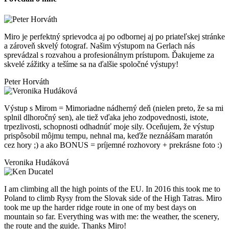
Miro je perfektný sprievodca aj po odbornej aj po priateľskej stránke
a zároveň skvelý fotograf. Našim výstupom na Gerlach nás
sprevádzal s rozvahou a profesionálnym prístupom. Ďakujeme za
skvelé zážitky a tešíme sa na ďalšie spoločné výstupy!
Peter Horváth
Výstup s Mirom = Mimoriadne nádherný deň (nielen preto, že sa mi
splnil dlhoročný sen), ale tiež vďaka jeho zodpovednosti, istote,
trpezlivosti, schopnosti odhadnúť moje sily. Oceňujem, že výstup
prispôsobil môjmu tempu, nehnal ma, keďže neznáášam maratón
cez hory ;) a ako BONUS = príjemné rozhovory + prekrásne foto :)
Veronika Hudáková
I am climbing all the high points of the EU. In 2016 this took me to
Poland to climb Rysy from the Slovak side of the High Tatras. Miro
took me up the harder ridge route in one of my best days on
mountain so far. Everything was with me: the weather, the scenery,
the route and the guide. Thanks Miro!