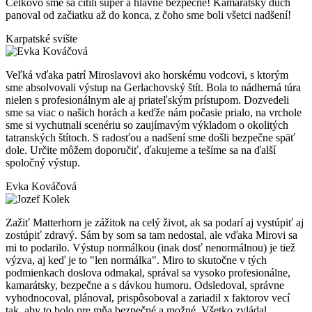
Celkovo sme sa cítili super a hlavne bezpečne! Kamarátsky duch
panoval od začiatku až do konca, z čoho sme boli všetci nadšení!
Karpatské svište
Veľká vďaka patrí Miroslavovi ako horskému vodcovi, s ktorým
sme absolvovali výstup na Gerlachovský štít. Bola to nádherná túra
nielen s profesionálnym ale aj priateľským prístupom. Dozvedeli
sme sa viac o našich horách a keďže nám počasie prialo, na vrchole
sme si vychutnali scenériu so zaujímavým výkladom o okolitých
tatranských štítoch. S radosťou a nadšení sme došli bezpečne späť
dole. Určite môžem doporučiť, ďakujeme a tešíme sa na ďalší
spoločný výstup.
Evka Kováčová
Zažiť Matterhorn je zážitok na celý život, ak sa podarí aj vystúpiť aj
zostúpiť zdravý. Sám by som sa tam nedostal, ale vďaka Mirovi sa
mi to podarilo. Výstup normálkou (inak dosť nenormálnou) je tiež
výzva, aj keď je to "len normálka". Miro to skutočne v tých
podmienkach doslova odmakal, správal sa vysoko profesionálne,
kamarátsky, bezpečne a s dávkou humoru. Odsledoval, správne
vyhodnocoval, plánoval, prispôsoboval a zariadil x faktorov vecí
tak, aby to bolo pre mňa bezpečné a možné. Všetko zvládal