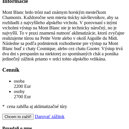
Informácie
Mont Blanc hrdo tróni nad známym horským mestečkom
Chamonix. Každoročne sem mieria tisícky návštevníkov, aby sa
rozhliadli z najvyššieho alpského vrcholu. V porovnaní s inými
vrcholmi výstup na Mont Blanc nie je technicky náročný, no je
najvyšší. To v praxi znamená nutnosť aklimatizácie, ktorú zvyčajne
realizujeme túrou na Petite Verte alebo v okolí Aiguille du Midi.
Následne sa podľa podmienok rozhodneme pre výstup na Mont
Blanc buď z chaty Cosmique, alebo cez chatu Guoter. Výstup trvá
dva dni s prespaním na niektorej zo spomínaných chát a ponúka
jedinečný zážitok priamo v srdci tohto alpského velikána.
Cenník
osoba
2200 Eur
osoby
2700 Eur
* cena zahŕňa aj aklimatizačné túry
Darovať zážitok
Chcem to zažiť!
Povedali o mne