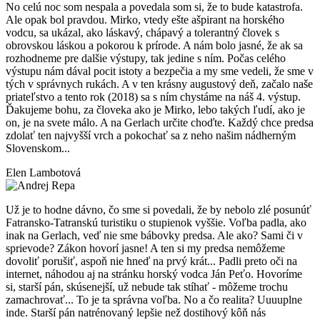
No celú noc som nespala a povedala som si, že to bude katastrofa.
Ale opak bol pravdou. Mirko, vtedy ešte ašpirant na horského
vodcu, sa ukázal, ako láskavý, chápavý a tolerantný človek s
obrovskou láskou a pokorou k prírode. A nám bolo jasné, že ak sa
rozhodneme pre dalšie výstupy, tak jedine s ním. Počas celého
výstupu nám dával pocit istoty a bezpečia a my sme vedeli, že sme v
tých v správnych rukách. A v ten krásny augustový deň, začalo naše
priateľstvo a tento rok (2018) sa s ním chystáme na náš 4. výstup.
Ďakujeme bohu, za človeka ako je Mirko, lebo takých ľudí, ako je
on, je na svete málo. A na Gerlach určite choďte. Každý chce predsa
zdolať ten najvyšší vrch a pokochať sa z neho našim nádherným
Slovenskom...
Elen Lambotová
Už je to hodne dávno, čo sme si povedali, že by nebolo zlé posunúť
Fatransko-Tatranskú turistiku o stupienok vyššie. Voľba padla, ako
inak na Gerlach, veď nie sme bábovky predsa. Ale ako? Sami či v
sprievode? Zákon hovorí jasne! A ten si my predsa nemôžeme
dovoliť porušiť, aspoň nie hneď na prvý krát... Padli preto oči na
internet, náhodou aj na stránku horský vodca Ján Peťo. Hovoríme
si, starší pán, skúsenejší, už nebude tak stíhať - môžeme trochu
zamachrovať... To je ta správna voľba. No a čo realita? Uuuuplne
inde. Starší pán natrénovaný lepšie než dostihový kôň nás