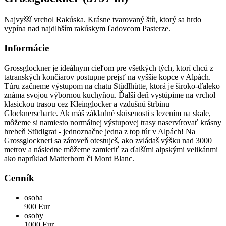
Najvyšší vrchol Rakúska. Krásne tvarovaný štít, ktorý sa hrdo
vypína nad najdlhším rakúskym ľadovcom Pasterze.
Informácie
Grossglockner je ideálnym cieľom pre všetkých tých, ktorí chcú z
tatranských končiarov postupne prejsť na vyššie kopce v Alpách.
Túru začneme výstupom na chatu Stüdlhütte, ktorá je široko-ďaleko
známa svojou výbornou kuchyňou. Ďalší deň vystúpime na vrchol
klasickou trasou cez Kleinglocker a vzdušnú štrbinu
Glocknerscharte. Ak máš základné skúsenosti s lezením na skale,
môžeme si namiesto normálnej výstupovej trasy naservírovať krásny
hrebeň Stüdlgrat - jednoznačne jedna z top túr v Alpách! Na
Grossglockneri sa zároveň otestuješ, ako zvládaš výšku nad 3000
metrov a následne môžeme zamieriť za ďalšími alpskými velikánmi
ako napríklad Matterhorn či Mont Blanc.
Cenník
osoba
900 Eur
osoby
1000 Eur