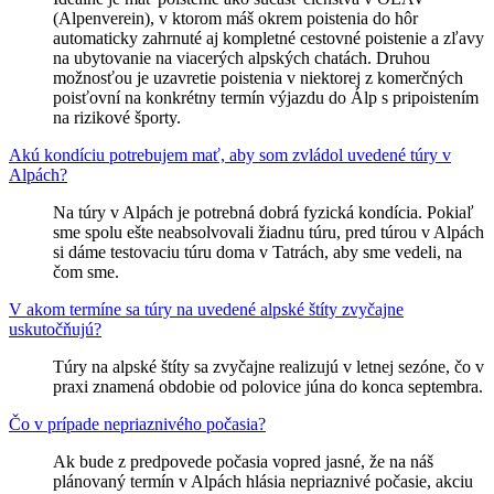
(Alpenverein), v ktorom máš okrem poistenia do hôr
automaticky zahrnuté aj kompletné cestovné poistenie a zľavy
na ubytovanie na viacerých alpských chatách. Druhou
možnosťou je uzavretie poistenia v niektorej z komerčných
poisťovní na konkrétny termín výjazdu do Álp s pripoistením
na rizikové športy.
Akú kondíciu potrebujem mať, aby som zvládol uvedené túry v
Alpách?
Na túry v Alpách je potrebná dobrá fyzická kondícia. Pokiaľ
sme spolu ešte neabsolvovali žiadnu túru, pred túrou v Alpách
si dáme testovaciu túru doma v Tatrách, aby sme vedeli, na
čom sme.
V akom termíne sa túry na uvedené alpské štíty zvyčajne
uskutočňujú?
Túry na alpské štíty sa zvyčajne realizujú v letnej sezóne, čo v
praxi znamená obdobie od polovice júna do konca septembra.
Čo v prípade nepriaznivého počasia?
Ak bude z predpovede počasia vopred jasné, že na náš
plánovaný termín v Alpách hlásia nepriaznivé počasie, akciu