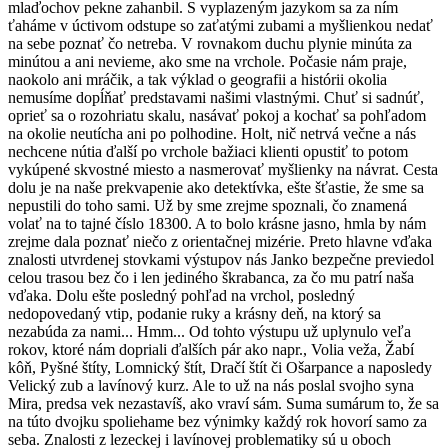
mlaďochov pekne zahanbil. S vyplazeným jazykom sa za ním
ťaháme v úctivom odstupe so zaťatými zubami a myšlienkou nedať
na sebe poznať čo netreba. V rovnakom duchu plynie minúta za
minútou a ani nevieme, ako sme na vrchole. Počasie nám praje,
naokolo ani mráčik, a tak výklad o geografii a histórii okolia
nemusíme dopĺňať predstavami našimi vlastnými. Chuť si sadnúť,
oprieť sa o rozohriatu skalu, nasávať pokoj a kochať sa pohľadom
na okolie neutícha ani po polhodine. Holt, nič netrvá večne a nás
nechcene nútia ďalší po vrchole bažiaci klienti opustiť to potom
vykúpené skvostné miesto a nasmerovať myšlienky na návrat. Cesta
dolu je na naše prekvapenie ako detektívka, ešte šťastie, že sme sa
nepustili do toho sami. Už by sme zrejme spoznali, čo znamená
volať na to tajné číslo 18300. A to bolo krásne jasno, hmla by nám
zrejme dala poznať niečo z orientačnej mizérie. Preto hlavne vďaka
znalosti utvrdenej stovkami výstupov nás Janko bezpečne previedol
celou trasou bez čo i len jediného škrabanca, za čo mu patrí naša
vďaka. Dolu ešte posledný pohľad na vrchol, posledný
nedopovedaný vtip, podanie ruky a krásny deň, na ktorý sa
nezabúda za nami... Hmm... Od tohto výstupu už uplynulo veľa
rokov, ktoré nám dopriali ďalších pár ako napr., Volia veža, Žabí
kôň, Pyšné štíty, Lomnický štít, Dračí štít či Ošarpance a naposledy
Velický zub a lavínový kurz. Ale to už na nás poslal svojho syna
Mira, predsa vek nezastavíš, ako vraví sám. Suma sumárum to, že sa
na túto dvojku spoliehame bez výnimky každý rok hovorí samo za
seba. Znalosti z lezeckej i lavínovej problematiky sú u oboch