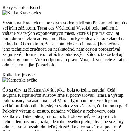
Berry van den Bosch
Výstup na Bradavicu s horským vodcom Mirom Peťom bol pre nás
veľkým zážitkom. Trasa cez Východnú Vysokú bola nádherná,
vrátane viacerých exponovaných miest, ktoré sú pre "laikov" aj
poriadnou dávkou adrenalínu. Náš horský vodca všetko zvládol na
jednotku. Okrem toho, že sa s ním človek cíti naozaj bezpečne a
jeho technické zručnosti sú neskutočné, nám cestou porozprával
zaujímavé informácie o Tatrách a tatranských štítoch, takže bol aj
edukačný bonus. Vrelo odporúčam práve Mira, ak si chcete z Tatier
odniesť ten najkrajší zážitok.
Katka Krajcsovics
Čo sa túry na Kežmarský štít týka, bola to jedna paráda! Celá
skupina Karpatských svišťov sme si pochvaľovali. Trasa a výstup
boli úžasné, počasie luxusné! Miro a Igor nám predviedli jednu
veľkú profesionalitu horských vodcov so všetkým, čo ku tomu patrí!
Pokojný výstup aj zostup, parádne výklady a rozhovory, opis
zážitkov z Tatier, ale aj mimo nich. Bolo vidieť, že to pre nich
nebola len povinná jazda, ale robili všetko preto, aby sme si z túry
odniesli veľa nezabudnuteľných zážitkov, čo sa vám aj podarilo!