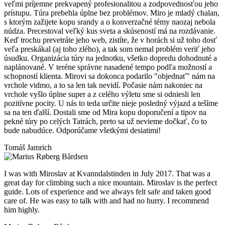
veľmi príjemne prekvapený profesionalitou a zodpovednosťou jeho
prístupu. Túra prebehla úplne bez problémov. Miro je mladý chalan,
s ktorým zažijete kopu srandy a o konverzačné témy naozaj nebola
núdza. Precestoval veľký kus sveta a skúseností má na rozdávanie.
Keď trochu prevetráte jeho web, zistíte, že v horách si už toho dosť
veľa preskákal (aj toho zlého), a tak som nemal problém veriť jeho
úsudku. Organizácia túry na jednotku, všetko dopredu dohodnuté a
naplánované. V teréne správne nasadené tempo podľa možností a
schopností klienta. Mirovi sa dokonca podarilo "objednať" nám na
vrchole vidmo, a to sa len tak nevidí. Počasie nám nakoniec na
vrchole vyšlo úplne super a z celého výletu sme si odniesli len
pozitívne pocity. U nás to teda určite nieje posledný výjazd a tešíme
sa na ten ďalší. Dostali sme od Mira kopu doporučení a tipov na
pekné túry po celých Tatrách, preto sa už nevieme dočkať, čo to
bude nabudúce. Odporúčame všetkými desiatimi!
Tomáš Jamrich
I was with Miroslav at Kvanndalstinden in July 2017. That was a
great day for climbing such a nice mountain. Miroslav is the perfect
guide. Lots of experience and we always felt safe and taken good
care of. He was easy to talk with and had no hurry. I recommend
him highly.