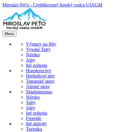
Miroslav Peťo - Certifikovaný horský vodca UIAGM
Menu
Výstupy na štíty
Vysoké Tatry
Nórsko
Alpy
Iné pohoria
Horolezectvo
Hrebeňové túry
Tatranské steny
Alpské steny
Skialpinizmus
Nórsko
Tatry
Alpy
Iné pohoria
Freeride
Iné aktivity
Turistika