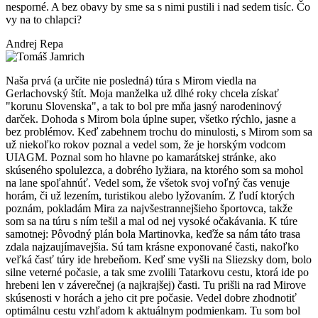
nesporné. A bez obavy by sme sa s nimi pustili i nad sedem tisíc. Čo
vy na to chlapci?
Andrej Repa
Naša prvá (a určite nie posledná) túra s Mirom viedla na
Gerlachovský štít. Moja manželka už dlhé roky chcela získať
"korunu Slovenska", a tak to bol pre mňa jasný narodeninový
darček. Dohoda s Mirom bola úplne super, všetko rýchlo, jasne a
bez problémov. Keď zabehnem trochu do minulosti, s Mirom som sa
už niekoľko rokov poznal a vedel som, že je horským vodcom
UIAGM. Poznal som ho hlavne po kamarátskej stránke, ako
skúseného spolulezca, a dobrého lyžiara, na ktorého som sa mohol
na lane spoľahnúť. Vedel som, že všetok svoj voľný čas venuje
horám, či už lezením, turistikou alebo lyžovaním. Z ľudí ktorých
poznám, pokladám Mira za najvšestrannejšieho športovca, takže
som sa na túru s ním tešil a mal od nej vysoké očakávania. K túre
samotnej: Pôvodný plán bola Martinovka, keďže sa nám táto trasa
zdala najzaujímavejšia. Sú tam krásne exponované časti, nakoľko
veľká časť túry ide hrebeňom. Keď sme vyšli na Sliezsky dom, bolo
silne veterné počasie, a tak sme zvolili Tatarkovu cestu, ktorá ide po
hrebeni len v záverečnej (a najkrajšej) časti. Tu prišli na rad Mirove
skúsenosti v horách a jeho cit pre počasie. Vedel dobre zhodnotiť
optimálnu cestu vzhľadom k aktuálnym podmienkam. Tu som bol