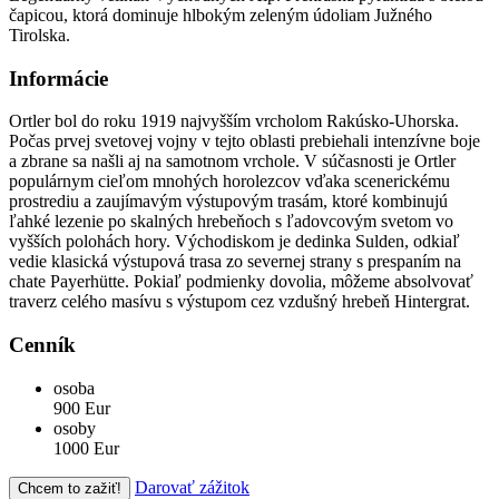
čapicou, ktorá dominuje hlbokým zeleným údoliam Južného
Tirolska.
Informácie
Ortler bol do roku 1919 najvyšším vrcholom Rakúsko-Uhorska.
Počas prvej svetovej vojny v tejto oblasti prebiehali intenzívne boje
a zbrane sa našli aj na samotnom vrchole. V súčasnosti je Ortler
populárnym cieľom mnohých horolezcov vďaka scenerickému
prostrediu a zaujímavým výstupovým trasám, ktoré kombinujú
ľahké lezenie po skalných hrebeňoch s ľadovcovým svetom vo
vyšších polohách hory. Východiskom je dedinka Sulden, odkiaľ
vedie klasická výstupová trasa zo severnej strany s prespaním na
chate Payerhütte. Pokiaľ podmienky dovolia, môžeme absolvovať
traverz celého masívu s výstupom cez vzdušný hrebeň Hintergrat.
Cenník
osoba
900 Eur
osoby
1000 Eur
Darovať zážitok
Chcem to zažiť!