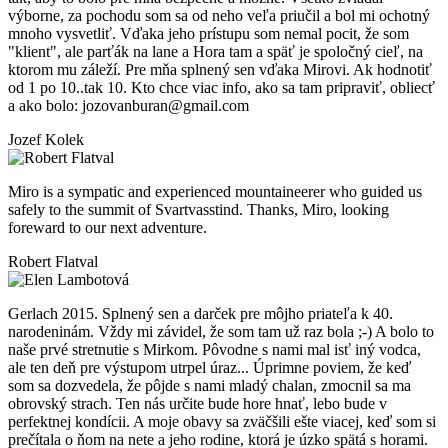
výborne, za pochodu som sa od neho veľa priučil a bol mi ochotný
mnoho vysvetliť. Vďaka jeho prístupu som nemal pocit, že som
"klient", ale parťák na lane a Hora tam a späť je spoločný cieľ, na
ktorom mu záleží. Pre mňa splnený sen vďaka Mirovi. Ak hodnotiť
od 1 po 10..tak 10. Kto chce viac info, ako sa tam pripraviť, obliecť
a ako bolo: jozovanburan@gmail.com
Jozef Kolek
Miro is a sympatic and experienced mountaineerer who guided us
safely to the summit of Svartvasstind. Thanks, Miro, looking
foreward to our next adventure.
Robert Flatval
Gerlach 2015. Splnený sen a darček pre môjho priateľa k 40.
narodeninám. Vždy mi závidel, že som tam už raz bola ;-) A bolo to
naše prvé stretnutie s Mirkom. Pôvodne s nami mal isť iný vodca,
ale ten deň pre výstupom utrpel úraz... Úprimne poviem, že keď
som sa dozvedela, že pôjde s nami mladý chalan, zmocnil sa ma
obrovský strach. Ten nás určite bude hore hnať, lebo bude v
perfektnej kondícii. A moje obavy sa zväčšili ešte viacej, keď som si
prečítala o ňom na nete a jeho rodine, ktorá je úzko spätá s horami.