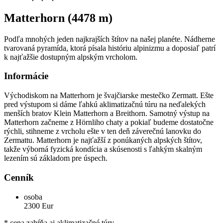
Matterhorn (4478 m)
Podľa mnohých jeden najkrajších štítov na našej planéte. Nádherne
tvarovaná pyramída, ktorá písala históriu alpinizmu a doposiaľ patrí
k najťažšie dostupným alpským vrcholom.
Informácie
Východiskom na Matterhorn je švajčiarske mestečko Zermatt. Ešte
pred výstupom si dáme ľahkú aklimatizačnú túru na neďalekých
menších bratov Klein Matterhorn a Breithorn. Samotný výstup na
Matterhorn začneme z Hörnliho chaty a pokiaľ budeme dostatočne
rýchli, stihneme z vrcholu ešte v ten deň záverečnú lanovku do
Zermattu. Matterhorn je najťažší z ponúkaných alpských štítov,
takže výborná fyzická kondícia a skúsenosti s ľahkým skalným
lezením sú základom pre úspech.
Cenník
osoba
2300 Eur
* cena zahŕňa aj aklimatizačné túry